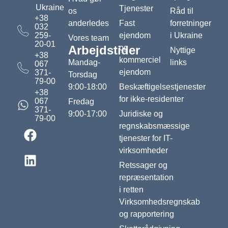
Ukraine
Tjenester
os
Råd til
+38
anderledes
Fast
forretninger
032
259-
ejendom
i Ukraine
Vores team
20-01
Arbejdstider
og
Nyttige
+38
kommerciel
Mandag-
links
067
ejendom
371-
Torsdag
79-00
9:00-18:00
Beskæftigelsestjenester
+38
for ikke-residenter
067
Fredag ​​
371-
9:00-17:00
Juridiske og
79-00
regnskabsmæssige
tjenester for IT-
virksomheder
Retssager og
repræsentation
i retten
Virksomhedsregnskab
og rapportering