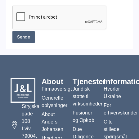
t
o
r
M
e
s
s
Sende
a
g
e
*
About
Tjenester
Informati
Firmaoversigt
Juridisk
Hvorfor
støtte til
Ukraine
Generelle
virksomheder
oplysninger
For
Stryjska
Fusioner
erhvervskunder
gade
About
og Opkøb
108
Anders
Ofte
Lviv,
Johansen
Due
stillede
79004,
Diligence
spørgsmål
Hvad gør