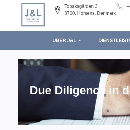
Tobaksgården 3
+
8700, Horsens, Denmark
ÜBER J&L
DIENSTLEIS
Due Diligence in d