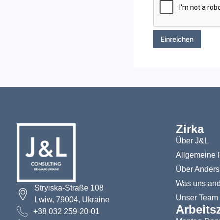
r
l
M
*
e
s
s
Einreichen
a
g
e
*
Zirka
Über J&L
Allgemeine 
Über Anders
Was uns and
Stryiska-Straße 108
Unser Team
Lwiw, 79004, Ukraine
Arbeitsz
+38 032 259-20-01