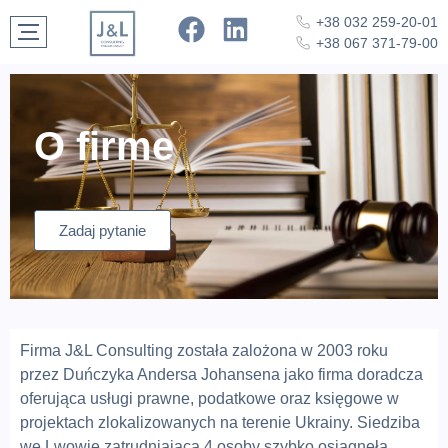
+38 032 259-20-01
+38 067 371-79-00
O firme
Zadaj pytanie
Firma J&L Consulting została zalożona w 2003 roku
przez Duńczyka Andersa Johansena jako firma doradcza
oferująca usługi prawne, podatkowe oraz księgowe w
projektach zlokalizowanych na terenie Ukrainy. Siedziba
we Lwowie zatrudniająca 4 osoby szybko osiagnęła